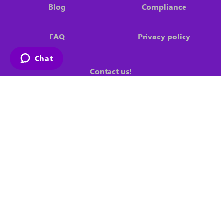
Blog
Compliance
FAQ
Privacy policy
Chat
Contact us!
USA:
+1 302-250-4098
USA:
+1 877-368-4627
Where are we?
30 Prestbury Sq, Suite 323 | Newark | DE 19713