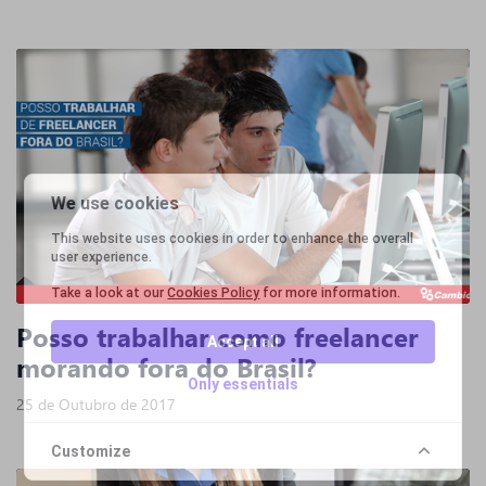
We use cookies
This website uses cookies in order to enhance the overall
user experience.
Take a look at our
Cookies Policy
for more information.
Posso trabalhar como freelancer
Accept all
morando fora do Brasil?
Only essentials
25 de Outubro de 2017
Customize