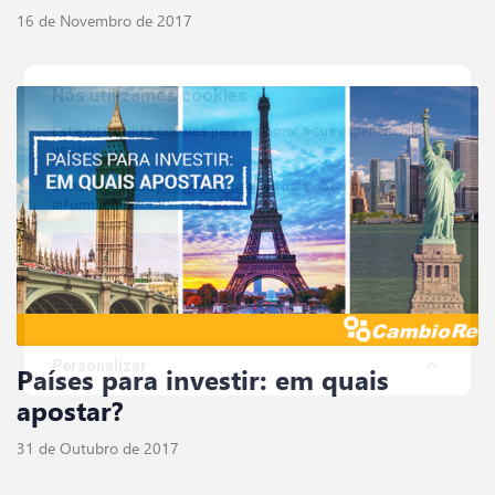
16 de Novembro de 2017
Nós utilizamos cookies
Este site utiliza cookies para melhorar a sua experiência de
usuário.
Consulte nossa
política de cookies
para obter mais
informações.
Aceitar tudo
Apenas necessários
Personalizar
Países para investir: em quais
apostar?
31 de Outubro de 2017