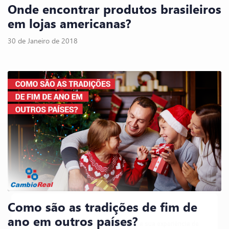
Onde encontrar produtos brasileiros
em lojas americanas?
30 de Janeiro de 2018
Como são as tradições de fim de
Nós utilizamos cookies
ano em outros países?
Este site utiliza cookies para melhorar a sua experiência de