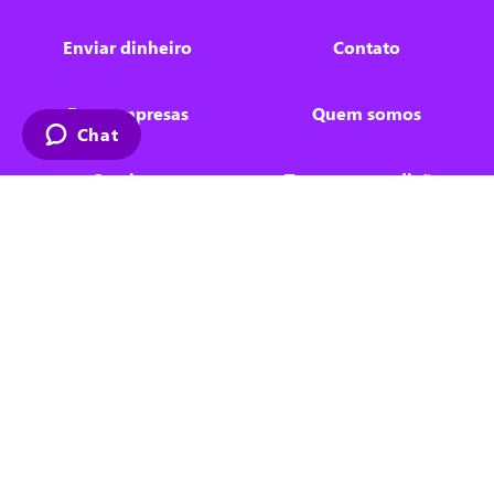
Enviar dinheiro
Contato
Para empresas
Quem somos
Chat
Serviços
Termos e condições
Blog
Compliance
FAQ
Privacy policy
Entre em contato!
EUA:
+1 302-250-4098
EUA:
+1 877-368-4627